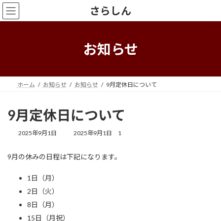
コ
ナ
さらしん
ン
ビ
テ
ゲ
ン
ー
ツ
シ
お知らせ
へ
ョ
ス
ン
キ
に
ッ
移
ホーム
お知らせ
お知らせ
9月定休日について
プ
動
9月定休日について
最
2025年9月1日
2025年9月1日
1
終
更
9月の休みの日程は下記になります。
新
日
時
1日（月）
:
2日（火）
8日（月）
15日（月祝）