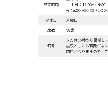
営業時間
土日：11:00〜14:30（L.
夜 16:00〜20:30（L.O 2
定休日
月曜日
席数
38席
夕方は16時から営業し
備考
昼夜ともにお蕎麦がな
閉店となりますので、