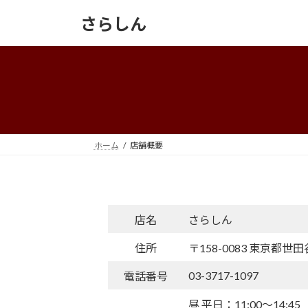
コ
ナ
さらしん
ン
ビ
テ
ゲ
ン
ー
ツ
シ
へ
ョ
ス
ン
キ
に
ッ
移
ホーム
店舗概要
プ
動
店名
さらしん
住所
〒158-0083 東京都世田
03-3717-1097
電話番号
昼 平日：11:00〜14:45（