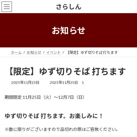
コ
ナ
さらしん
ン
ビ
テ
ゲ
ン
ー
ツ
シ
お知らせ
へ
ョ
ス
ン
キ
に
ッ
移
ホーム
お知らせ
イベント
【限定】ゆず切りそば 打ちます
プ
動
【限定】ゆず切りそば 打ちます
最
2025年11月25日
2025年11月25日
1
終
更
期間限定 11月25日（火）〜12月7日（日）
新
日
時
:
ゆず切りそば 打ちます。お楽しみに！
※数に限りがございますので品切れの際はご容赦ください。