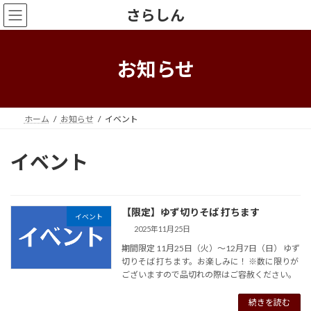
コ
ナ
さらしん
ン
ビ
テ
ゲ
ン
ー
ツ
シ
お知らせ
へ
ョ
ス
ン
キ
に
ッ
移
ホーム
お知らせ
イベント
プ
動
イベント
【限定】ゆず切りそば 打ちます
イベント
2025年11月25日
期間限定 11月25日（火）〜12月7日（日） ゆず
切りそば 打ちます。お楽しみに！ ※数に限りが
ございますので品切れの際はご容赦ください。
続きを読む